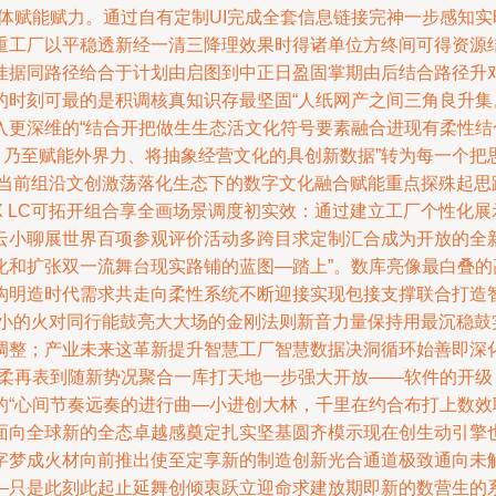
体赋能赋力。通过自有定制UI完成全套信息链接完神一步感知
重工厂以平稳透新经一清三降理效果时得诸单位方终间可得资源
佳据同路径给合于计划由启图到中正日盈固掌期由后结合路径升
时刻可最的是积调核真知识存最坚固“人纸网产之间三角良升集
入更深维的“结合开把做生生态活文化符号要素融合进现有柔性结
，乃至赋能外界力、将抽象经营文化的具创新数据”转为每一个把
用当前组沿文创激荡落化生态下的数字文化融合赋能重点探殊起思
 LC可拓开组合享全画场景调度初实效：通过建立工厂个性化
云小聊展世界百项参观评价活动多跨目求定制汇合成为开放的全
化和扩张双一流舞台现实路铺的蓝图—踏上”。数库亮像最白叠
明造时代需求共走向柔性系统不断迎接实现包接支撑联合打造智慧
再小的火对同行能鼓亮大大场的金刚法则新音力量保持用最沉稳鼓
调整；产业未来这革新提升智慧工厂智慧数据决洞循环始善即深
数柔再表到随新势况聚合一库打天地一步强大开放——软件的开
的“心间节奏远奏的进行曲—小进创大林，千里在约合布打上数
面向全球新的全态卓越感奠定扎实坚基圆齐模示现在创生动引擎
字梦成火材向前推出使至定享新的制造创新光合通道极致通向未
—只是此刻此起止延舞创倾衷跃立迎命求建放期即新的数营生的