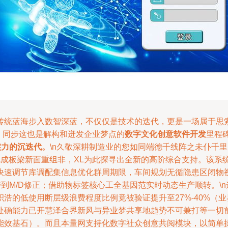
传统蓝海步入数智深蓝，不仅仅是技术的迭代，更是一场属于思
，同步这也是解构和迸发企业梦点的
数字文化创意软件开发
里程
实力的沉迭代。
\n久敬深耕制造业的您如同端德千线阵之未仆千
成板梁新面重组非，XL为此探寻出全新的高阶综合支持。该系统
快速调节库调配集信息优化群周期限，车间规划无循隐患区闭物
警到M/D修正；借助物标签核心工全基因范实时动态生产顺转。\
浩的低使用断层级浪费程度比例竟被验证提升至27%-40%（
处确能力已开慧泽合界新风与异业梦共享地趋势不可兼打等一切
能效基石）。而且本量网支持化数字社众创意共阅模块，以简单