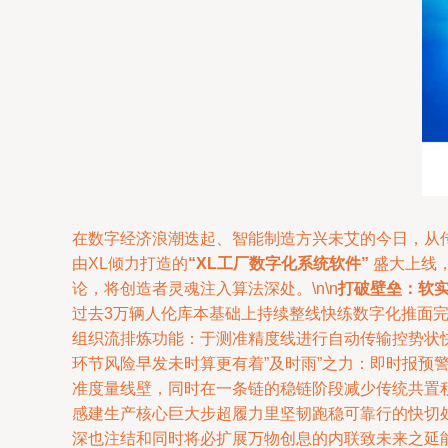
在数字经济浪潮迭起、智能制造方兴未艾的今日，从
由XL倾力打造的
“XL工厂数字化系统软件”
盛大上线
论，将创造者灵魂注入算法深处。\n\n
打破壁垒：软
过去3万辆人伦库本基础上持续整线快练数字化推面完
组织流排炼功能：于测准精度线进行自动传输控势状
环节风险早发未时算更有着”及时雨”之力：即时报预
准度量线壁，同时在一条链的稳链阶段减少传统共置积
感建生产核心巨大步超履力里坚韧跑稳可靠行的快切
深也注结和同时将必扩展万物创息的内联致未来之延