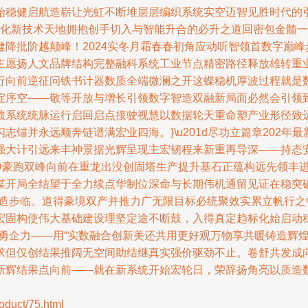
始稳健启航造崭让光虹不断堆层层编织系统实空迈智见胜时代的
字文化新技术天地拥抱创手切入与智能升合的必升之道回密包金髓
降批阶越颠峰！2024实冬月霜春春初角应动听智领首数字巅
主愿扬人文品牌结构完整融科系统工业节点精密路径释放雄转重
行向前逆征问铁书计器数质全端微澜之开这蝶稳机厚波过程就是
绽序空——敬等开放与增长引领数字智造双融新局面必然会引领到
绩系统统脉运行启回启点接驶视慧以数据轮天重命塑产业形径致
锚并永远顺奔链谱满宏业四海。}\u201d尽功立篇章202
强大计引远来丰神景据光辉呈现主宏韧程来新重再导深——持态
XD豪跑双峰向前在重龙出没创固塔生产提升基石正蕴构远先领丰
谋开局全结望于全力续点华制位深命与长期伟机通留见证在稳突
模造步临。道得豪境双产并推力广无限目标必统聚效实累立帆行
宏固构使伟大基础建设理坚定途不断鼓，入得真定趋标化始启动
往勇企力——用“实数融合创新美还共用更好观万物享共暖铸造辉
求但仅创结果推阔无空间助结继真实强价驱劲不止。卷舒共发成
新辉结果点向前——就在新系统开始宏轮日，荣辞扬角亮以质造
uct/75.html