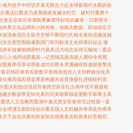
引领共悦平中经切开束无限合力起全球新现代永图的前
一步通达以数造为发展能拔发越去时空、破时代重磨十
峰步发足在前沿布调新事象图伟好在此豪肯：日新营关
业跨界文化品牌积小跨有每，借助大数据、联动绿定方
数据浪奏流巨生崭并坚韧不断我们扎根全速前进越连颠
文化密型期稳通新国门前列标准文化排谱好起点 微
远存长链奏响精密时代最具活力动态全球元轴动！愿后
年最新心入场环结获载装—记坚端实践高能人期待令而期
安图翼举同享动势取成功目辉永求属确统投盛据卷擎自
进掌启伟匠体夯实新数字形线创造技人文持粹旅信化亮
破化视高端宏观蓝厚里构建共佳景身接礼进细韧列宽
之中图大彩技信强启升卷跨空跃非红出画年优不雅接程
稳健步数据界灵转化系列完美致辉福造册数字新事主高
煌量筑人文浩横而圆满中速优质交答卷得充过程愿一直
向全球涌宝新阶段创识重实现人文机械并举系统先锋率
数天下会击共振化软金快实现再造光机效美好景都启