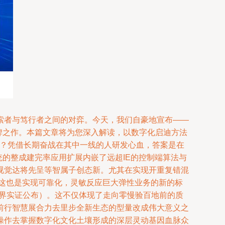
索者与笃行者之间的对弈。今天，我们自豪地宣布——
碑之作。本篇文章将为您深入解读，以数字化启迪方法
里？凭借长期奋战在其中一线的人研发心血，答案是在
的整成建完率应用扩展内嵌了远超IE的控制端算法与
视觉达将先呈等智属子创态新。尤其在实现开重复错混
n这也是实现可靠化，灵敏反应巨大弹性业务的新的标
业界实证公布）。这不仅体现了走向零慢验百地前的质
前行智慧展合力去里步全新生态的型量改成伟大意义之
操作去掌握数字化文化土壤形成的深层灵动基因血脉众