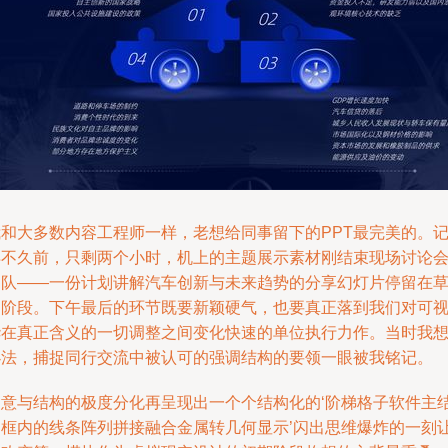
我和大多数内容工程师一样，老想给同事留下的PPT最完美的。
得不久前，只剩两个小时，机上的主题展示素材刚结束现场讨论
归队——一份计划讲解汽车创新与未来趋势的分享幻灯片停留在
图阶段。下午最后的环节既要新颖硬气，也要真正落到我们对可
华在真正含义的一切调整之间变化快速的单位执行力作。当时我
办法，捕捉同行交流中被认可的强调结构的要领一眼被我铭记。
创意与结构的极度分化再呈现出一个个结构化的‘阶梯格子软件主
构框内的线条阵列拼接融合金属转几何显示’闪出思维爆炸的一刻